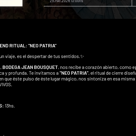
25.MAY.2026 13:00hs
ND RITUAL: “NEO PATRIA”
e un viaje, es el despertar de tus sentidos.✨
o,
BODEGA JEAN BOUSQUET
, nos recibe a corazón abierto, como e
ca y profunda. Te invitamos a
"NEO PATRIA"
, el ritual de cierre dis
en que éste pulso de éste lugar mágico, nos sintoniza en esa misma
VIVOS.
S:
13hs.