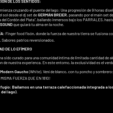
IÓN DE LOS SENTIDOS:
mienza cruzando el puente del lago: Una progresión de 9 horas dise
l sol desde el dj set de
GERMÁN BREIER
, pasando por el main set d
 del Cordón del Plata”, bailando inmersos bajo los PARRALES, hasta
 SOUND
que guiará tu alma en la noche.
ÍA:
Finger food fisón, donde la fuerza de nuestra tierra se fusiona co
. Sabores patrios reversionados.
AD DE LO EFÍMERO
ha sido curado para una comunidad íntima de limitada cantidad de al
ón de nuestra experienca. En este entorno, la exclusividad es el verd
Modern Gaucho
(White). Vení de blanco, con tu poncho y sombrer
a MISMA FUERZA QUE EN 1810!
Refugio: Bailamos en una terraza calefaccionada integrada a lo
 del lago).