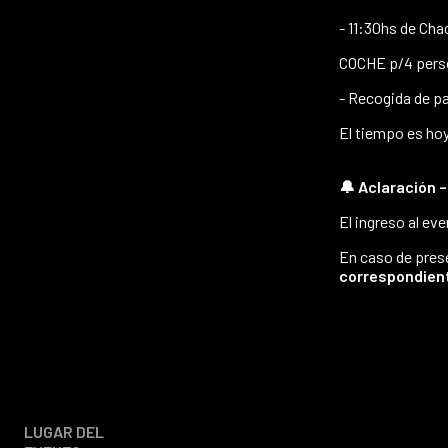
- 11:30hs de Cha
COCHE p/4 perso
- Recogida de p
El tiempo es hoy
🔔 Aclaración –
El ingreso al ev
En caso de prese
correspondiente
LUGAR DEL