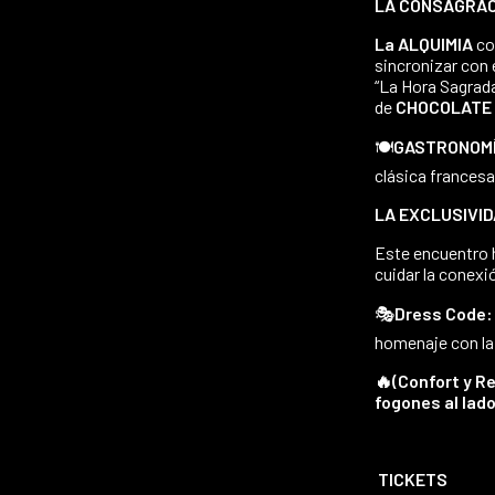
LA CONSAGRAC
La ALQUIMIA
co
sincronizar con e
“La Hora Sagrada
de
CHOCOLATE
​🍽️
GASTRONOM
clásica francesa
LA EXCLUSIVID
​Este encuentro 
cuidar la conexi
​🎭
Dress Code:
homenaje con l
​🔥(Confort y 
fogones al lado
TICKETS