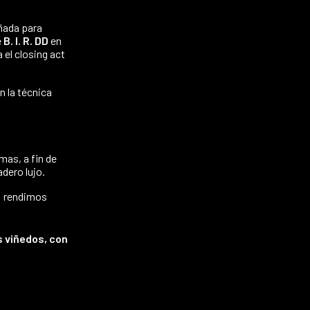
ñada para
e
B. I. R. DD
en
 el closing act
n la técnica
mas, a fin de
adero lujo.
o: rendimos
s viñedos, con