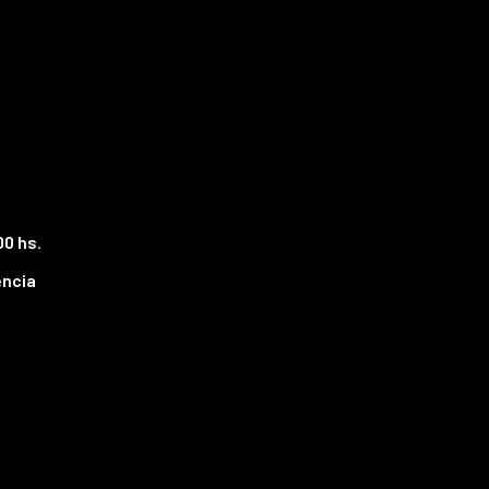
00 hs
.
encia